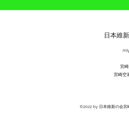
日本維
miy
宮崎
宮崎空
©2022 by 日本維新の会